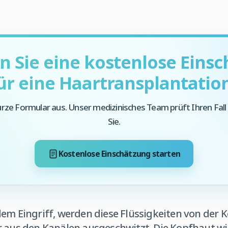
 Sie eine kostenlose Eins
ür eine Haartransplantatio
kurze Formular aus. Unser medizinisches Team prüft Ihren Fall
Sie.
Kostenlose Einschätzung starten
dem Eingriff, werden diese Flüssigkeiten von der
r aus den Kanälen ausgeschwitzt. Die Kopfhaut wi