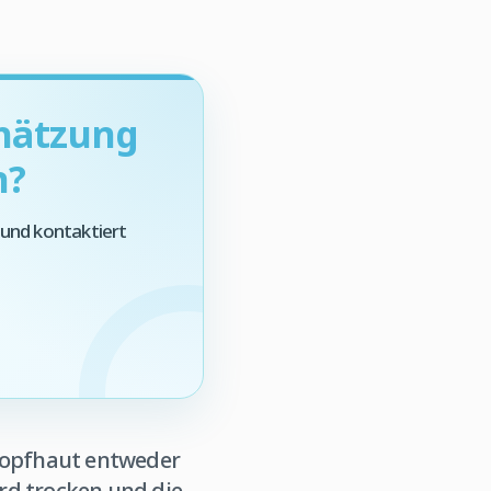
chätzung
n?
 und kontaktiert
 Kopfhaut entweder
rd trocken und die