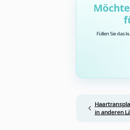
Möchten
f
Füllen Sie das 
Haartranspla
in anderen L