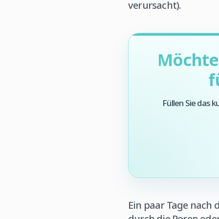
verursacht).
Möchten
f
Füllen Sie das 
Ein paar Tage nach 
durch die Poren ode