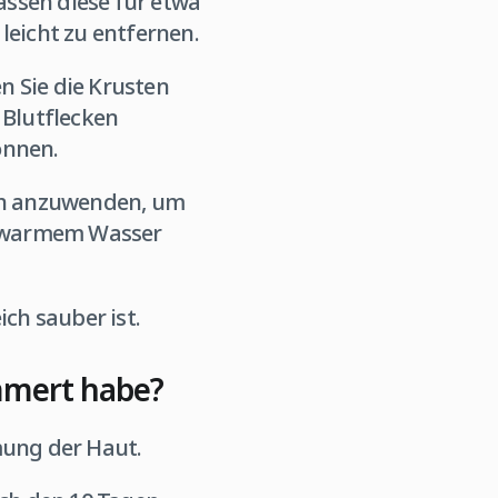
lassen diese für etwa
leicht zu entfernen.
n Sie die Krusten
 Blutflecken
önnen.
ich anzuwenden, um
it warmem Wasser
ich sauber ist.
mmert habe?
mung der Haut.