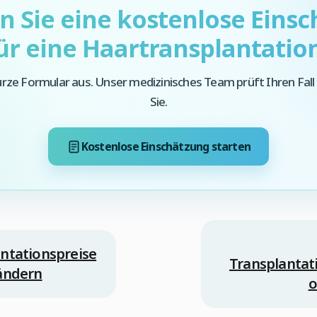
 Sie eine kostenlose Eins
ür eine Haartransplantatio
kurze Formular aus. Unser medizinisches Team prüft Ihren Fall
Sie.
Kostenlose Einschätzung starten
ntationspreise
Transplantat
ändern
o