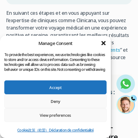
En suivant ces étapes et en vous appuyant sur
l’expertise de cliniques comme Clinicana, vous pouvez
transformer votre voyage médical en une expérience
positive et sereine, garantissant les meilleurs résultats
pour votre greffe de cheveux. Pour des retours
Manage Consent
d’expériences concrets, les sections “
Avis patients
” et
To provide the best experiences, we use technologies like cookies
“Expériences (vidéo)” de Clinicana sont une ressource
to store and/or access device information. Consenting to these
précieuse.
technologies will allow us to process data such as browsing
behavior or unique IDs on this site. Not consenting or withdrawing
consent, may adversely affect certain features and functions.
Article associé :
Séjour implant
Accept
capillaire en Turquie depuis Paris :
durée, étapes et conseils
Deny
View preferences
Optimiser sa récupération post-
Cookie政策（欧盟）
Déclaration de confidentialité
greffe : les précautions à prendre