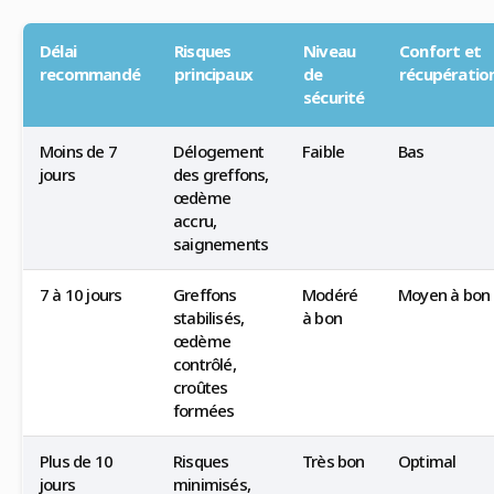
Délai
Risques
Niveau
Confort et
recommandé
principaux
de
récupératio
sécurité
Moins de 7
Délogement
Faible
Bas
jours
des greffons,
œdème
accru,
saignements
7 à 10 jours
Greffons
Modéré
Moyen à bon
stabilisés,
à bon
œdème
contrôlé,
croûtes
formées
Plus de 10
Risques
Très bon
Optimal
jours
minimisés,