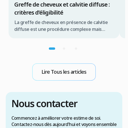
Greffe de cheveux et calvitie diffuse :
C
critères d’éligibilité
c
La greffe de cheveux en présence de calvitie
L
diffuse est une procédure complexe mais
e
souvent réalisable, offrant une solution
t
significative pour de nombreux patients.
d
Résumé rapide La greffe de cheveux pour
c
calvitie diffuse est possible sous conditions la
c
qualité de la zone donneuse est primordiale
d
une évaluation médicale approfondie est
g
Lire Tous les articles
indispensable les techniques FUE ou […]
R
Nous contacter
Commencez à améliorer votre estime de soi.
Contactez-nous dès aujourd'hui et voyons ensemble