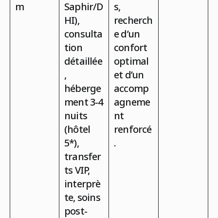
m
Saphir/D
s,
HI),
recherch
consulta
e d’un
tion
confort
détaillée
optimal
,
et d’un
héberge
accomp
ment 3-4
agneme
nuits
nt
(hôtel
renforcé
5*),
.
transfer
ts VIP,
interprè
te, soins
post-