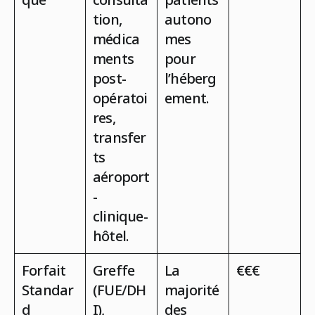
tion,
autono
médica
mes
ments
pour
post-
l’héberg
opératoi
ement.
res,
transfer
ts
aéroport
-
clinique-
hôtel.
Forfait
Greffe
La
€€€
Standar
(FUE/DH
majorité
d
I),
des