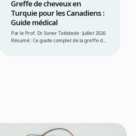
Greffe de cheveux en
Turquie pour les Canadiens :
Guide médical
Par le Prof. Dr. Soner Tatlıdede · Juillet 2026
Résumé : Ce guide complet de la greffe de
cheveux en Turquie pour les Canadiens
couvre la consultation médicale, la
comparaison des coûts (3 000 $à 5 000$ CAD
en Turquie contre 12 000 $à 20 000$ CAD au
Canada), les exigences de visa (90 jours […]