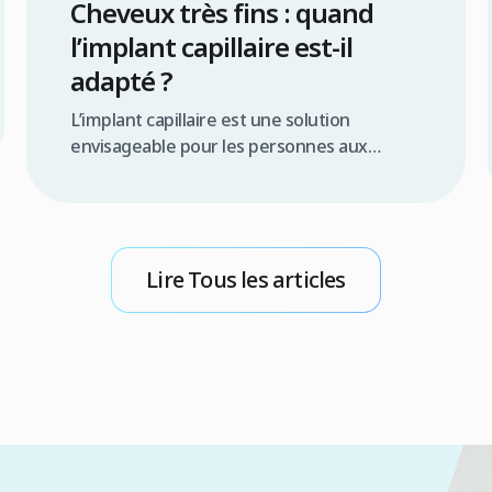
Cheveux très fins : quand
l’implant capillaire est-il
adapté ?
L’implant capillaire est une solution
envisageable pour les personnes aux
cheveux très fins, mais son adaptation
dépend d’un diagnostic approfondi et de
plusieurs facteurs clés. Plutôt qu’un
obstacle définitif, la finesse capillaire
Lire Tous les articles
représente un paramètre que l’expert doit
intégrer dans la stratégie chirurgicale pour
garantir un résultat naturel et esthétique.
Résumé rapide L’implant capillaire est […]