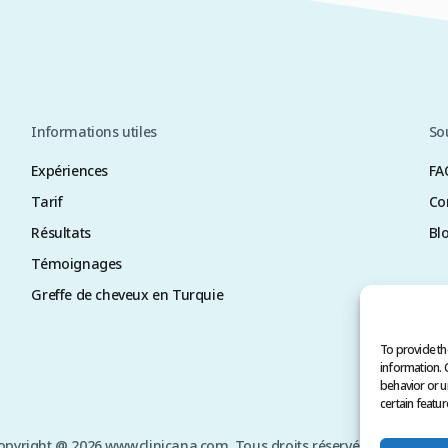
Informations utiles
So
Expériences
FA
Tarif
Co
Résultats
Bl
Témoignages
Greffe de cheveux en Turquie
To provide th
information. 
behavior or u
certain featur
opyright @ 2026 www.clinicana.com. Tous droits réservés.