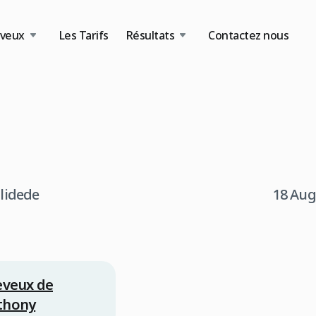
eveux
Les Tarifs
Résultats
Contactez nous
tlidede
18 Aug
eveux de
thony