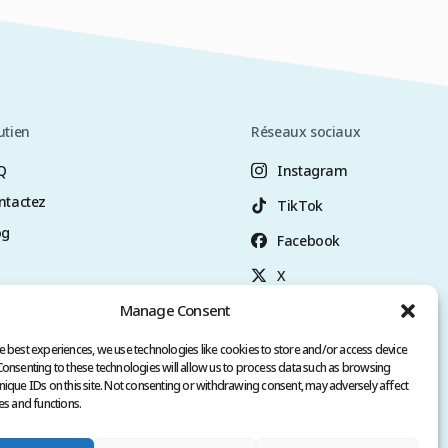
utien
Réseaux sociaux
Q
Instagram
ntactez
TikTok
og
Facebook
X
Manage Consent
YouTube
+90 (545) 300 6798
e best experiences, we use technologies like cookies to store and/or access device
Consenting to these technologies will allow us to process data such as browsing
nique IDs on this site. Not consenting or withdrawing consent, may adversely affect
es and functions.