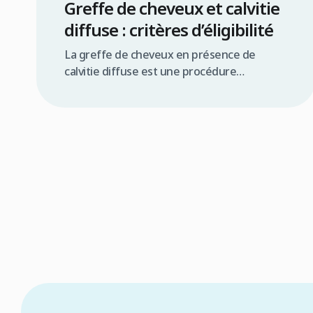
Greffe de cheveux et calvitie
diffuse : critères d’éligibilité
La greffe de cheveux en présence de
calvitie diffuse est une procédure
complexe mais souvent réalisable, offrant
une solution significative pour de
nombreux patients. Résumé rapide La
greffe de cheveux pour calvitie diffuse est
possible sous conditions la qualité de la
zone donneuse est primordiale une
évaluation médicale approfondie est
indispensable les techniques FUE ou […]