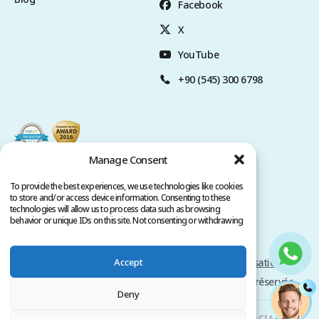
Facebook
X
YouTube
+90 (545) 300 6798
Manage Consent
To provide the best experiences, we use technologies like cookies
to store and/or access device information. Consenting to these
technologies will allow us to process data such as browsing
behavior or unique IDs on this site. Not consenting or withdrawing
consent, may adversely affect certain features and functions.
Accept
Politique de Confidentialité
Conditions d'utilisation
Copyright @ 2026 www.clinicana.com. Tous droits réservés.
Deny
Clinicana Greffe de Cheveux & Chirurgies Esthétiques | HACIAHMET