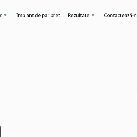
r
Implant de par pret
Rezultate
Contactează-n