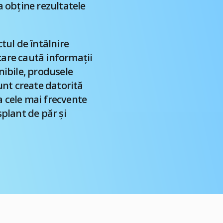
 obține rezultatele
tul de întâlnire
care caută informații
nibile, produsele
unt create datorită
a cele mai frecvente
splant de păr și