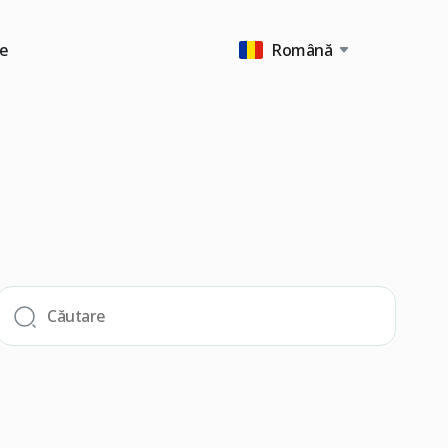
e
Română