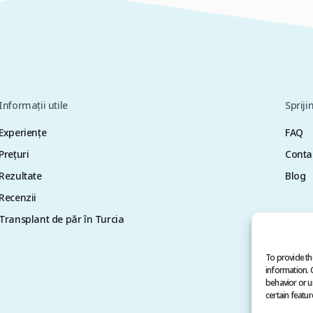
Informații utile
Spriji
Experiențe
FAQ
Preţuri
Conta
Rezultate
Blog
Recenzii
Transplant de păr în Turcia
To provide th
information. 
behavior or u
certain featur