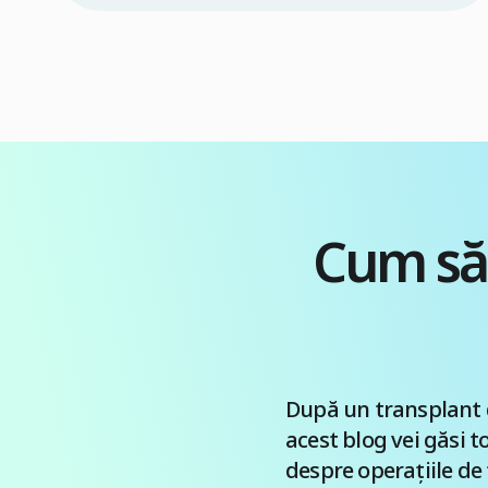
o echipă medicală specializată și în condiții
strict controlate. În caz contrar, există riscul
transmiterii virusului în timpul intervenției
chirurgicale. De aceea, dacă te gândești să
faci un transplant de păr prin tehnica FUE
[…]
Cum să 
După un transplant de
acest blog vei găsi t
despre operațiile de