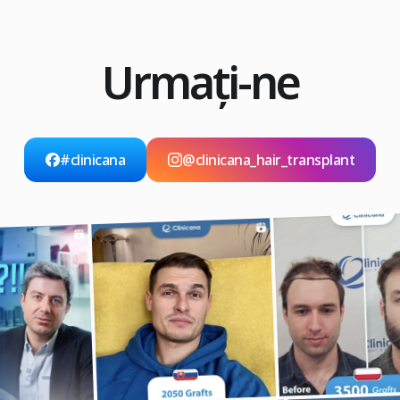
Urmați-ne
#clinicana
@clinicana_hair_transplant