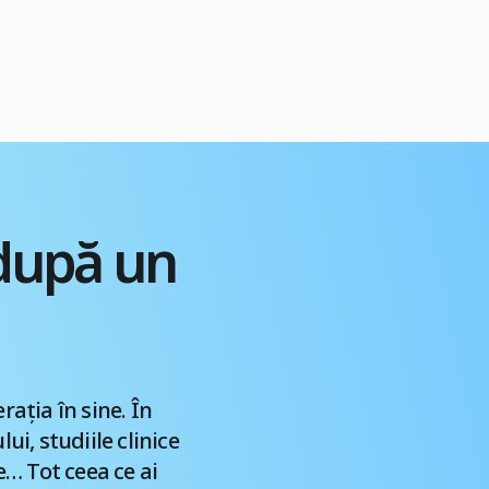
 după un
rația în sine. În
ui, studiile clinice
… Tot ceea ce ai