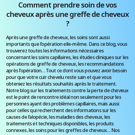
risque réel de transmission du virus pendant
Comment prendre soin de vos
l’opération. C’est pourquoi, si vous envisagez une
cheveux après une greffe de cheveux
greffe de cheveux par la technique […]
?
Après une greffe de cheveux, les soins sont aussi
importants que l’opération elle-même. Dans ce blog, vous
trouverez toutes les informations nécessaires
concernant les soins capillaires, les études cliniques sur les
opérations de greffe de cheveux, les recommandations
après l’opération… Tout ce dont vous pouvez avoir besoin
pour que votre cuir chevelu reste sain et que vous
obteniez les résultats souhaités après le traitement.
Notre blog sur les traitements contre la perte de cheveux
est le point de rencontre idéal non seulement pour les
personnes ayant des problèmes capillaires, mais aussi
pour celles qui recherchent des informations sur les
causes de l’alopécie, les maladies des cheveux, les
traitements et techniques disponibles, les produits
connexes, les soins pour les greffes de cheveux… Nos