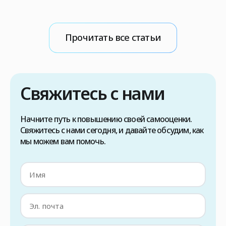
противном случае существует риск передачи
с
вируса во время операции. Поэтому, если вы
ч
рассматриваете возможность пересадки
м
Прочитать все статьи
волос методом FUE в Турции, в первую
а
очередь необходимо проконсультироваться
И
с вашим лечащим врачом, чтобы […]
Свяжитесь с нами
Начните путь к повышению своей самооценки.
Свяжитесь с нами сегодня, и давайте обсудим, как
мы можем вам помочь.