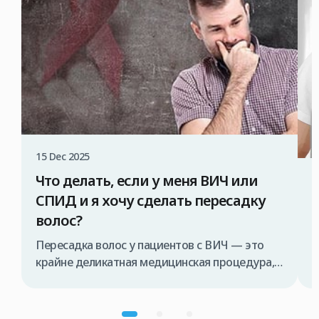
15 Dec 2025
Что делать, если у меня ВИЧ или
1
СПИД и я хочу сделать пересадку
волос?
Пересадка волос у пациентов с ВИЧ — это
В
крайне деликатная медицинская процедура,
в
которая должна проводиться исключительно
д
специализированной медицинской командой
и
и в строго контролируемых условиях. В
о