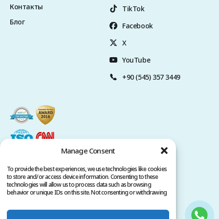
Контакты
TikTok
Блог
Facebook
X
YouTube
+90 (545) 357 3449
Manage Consent
To provide the best experiences, we use technologies like cookies
to store and/or access device information. Consenting to these
technologies will allow us to process data such as browsing
behavior or unique IDs on this site. Not consenting or withdrawing
consent, may adversely affect certain features and functions.
Политика конфиденциальности
Условия обслуживания