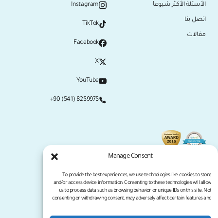
الأسئلة الأكثر شيوعاً
Instagram
اتصل بنا
TikTok
مقالات
Facebook
X
YouTube
+90 (541) 8259975
Manage Consent
To provide the best experiences, we use technologies like cookies to store
and/or access device information. Consenting to these technologies will allow
us to process data such as browsing behavior or unique IDs on this site. Not
consenting or withdrawing consent, may adversely affect certain features and
functions.