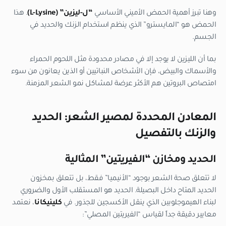
وهنا تبرز أهمية الحمض الأميني الأساسي
“ل-ليزين” (L-Lysine)
. هذا
الحمض هو “المايسترو” الذي ينظم استخدام الزنك والحديد في
الجسم.
بما أن الليزين لا يوجد إلا في مصادر محدودة مثل اللحوم الحمراء
والأسماك والبيض، فإن الأشخاص النباتيين أو الذين يعانون من سوء
امتصاص البروتين هم الأكثر عرضة لمشاكل نمو الشعر المزمنة.
المعادن المحددة لمصير الشعر: الحديد
والزنك بالتفصيل
الحديد ومخازن “الفيريتين” المثالية
لا تتعلق صحة الشعر بوجود “الأنيميا” فقط، بل تتعلق بمخزون
الحديد المتاح داخل البصيلة. الحديد هو المستقلب الأول والضروري
لبناء الهيموجلوبين الذي ينقل الأكسجين للجذور. في
كلينيكانا
، نعتمد
معايير دقيقة جداً لقياس “الفيريتين المصلي”: