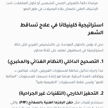
مرضانا دائماً بالتعرض الصحي للشمس أو تناول المكملات تحت
الإشراف الطبي لضمان بقاء البصيلات في طور النمو.
استراتيجية كلينيكانا في علاج تساقط
الشعر
نحن لا نؤمن بالحلول الموحدة، بل بالتشخيص الفردي لكل حالة.
استراتيجيتنا في إسطنبول تعتمد على ثلاثة محاور:
1. التصحيح الداخلي (النظام الغذائي والمخبري)
نبدأ بإجراء تحاليل شاملة لمستويات الفيريتين، الزنك، فيتامين د،
ووظائف الغدة الدرقية. هدفنا هو إعادة جسمك للمستويات “المثالية
للنمو” وليس فقط المستويات “الطبيعية طبياً”.
2. التحفيز الخارجي (التقنيات غير الجراحية)
نستخدم تقنيات مثل
حقن البلازما الغنية بالصفائح (PRP)
، والتي