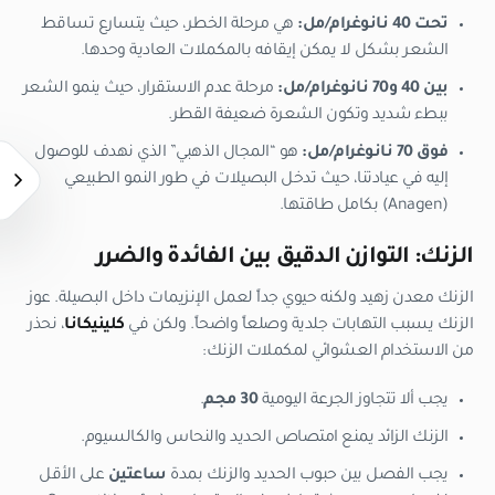
تحت 40 نانوغرام/مل:
هي مرحلة الخطر، حيث يتسارع تساقط
الشعر بشكل لا يمكن إيقافه بالمكملات العادية وحدها.
بين 40 و70 نانوغرام/مل:
مرحلة عدم الاستقرار، حيث ينمو الشعر
ببطء شديد وتكون الشعرة ضعيفة القطر.
فوق 70 نانوغرام/مل:
هو “المجال الذهبي” الذي نهدف للوصول
إليه في عيادتنا، حيث تدخل البصيلات في طور النمو الطبيعي
(Anagen) بكامل طاقتها.
الزنك: التوازن الدقيق بين الفائدة والضرر
الزنك معدن زهيد ولكنه حيوي جداً لعمل الإنزيمات داخل البصيلة. عوز
الزنك يسبب التهابات جلدية وصلعاً واضحاً. ولكن في
كلينيكانا
، نحذر
من الاستخدام العشوائي لمكملات الزنك:
يجب ألا تتجاوز الجرعة اليومية
30 مجم
.
الزنك الزائد يمنع امتصاص الحديد والنحاس والكالسيوم.
يجب الفصل بين حبوب الحديد والزنك بمدة
ساعتين
على الأقل