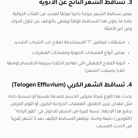
3. تساقط الشعر الناتج عن الأدوية
يعتبر تساقط الشعر عرضاً جانبياً موثقاً للعديد من الفئات الدوائية.
عادة ما يكون هذا التساقط مؤقتاً وينتهي بالتوقف عن تناول الدواء،
ومن أبرز الأمثلة:
مشتقات فيتامين “أ” المستخدمة لعلاج حب الشباب الشديد.
بعض أنواع المضادات الحيوية ومضادات الفطريات.
أدوية العلاج الكيميائي التي تهاجم الخلايا سريعة الانقسام (ومنها
خلايا بصيلات الشعر).
4. تساقط الشعر الكربي (Telogen Effluvium)
يحدث هذا النوع نتيجة تعرض الجسم لصدمة نفسية أو جسدية حادة،
مثل فقدان عزيز، الطلاق، العمليات الجراحية الكبرى، أو التوتر المزمن.
يدفع هذا الإجهاد نسبة كبيرة من الشعر للدخول في “طور الراحة”
(التلوجين) دفعة واحدة، ليظهر التساقط الكثيف بعد 3 أشهر تقريباً
من الحدث المسبب.