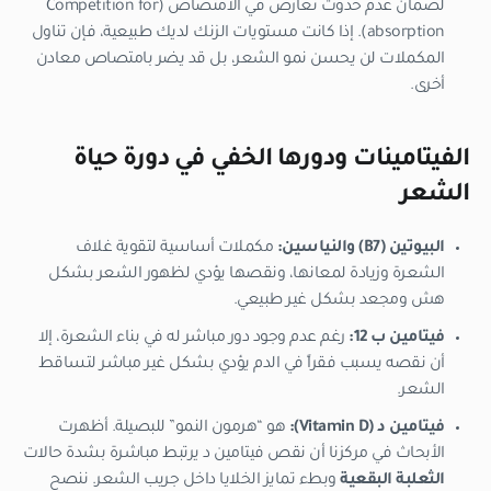
لضمان عدم حدوث تعارض في الامتصاص (Competition for
absorption). إذا كانت مستويات الزنك لديك طبيعية، فإن تناول
المكملات لن يحسن نمو الشعر، بل قد يضر بامتصاص معادن
أخرى.
الفيتامينات ودورها الخفي في دورة حياة
الشعر
البيوتين (B7) والنياسين:
مكملات أساسية لتقوية غلاف
الشعرة وزيادة لمعانها، ونقصها يؤدي لظهور الشعر بشكل
هش ومجعد بشكل غير طبيعي.
فيتامين ب 12:
رغم عدم وجود دور مباشر له في بناء الشعرة، إلا
أن نقصه يسبب فقراً في الدم يؤدي بشكل غير مباشر لتساقط
الشعر.
فيتامين د (Vitamin D):
هو “هرمون النمو” للبصيلة. أظهرت
الأبحاث في مركزنا أن نقص فيتامين د يرتبط مباشرة بشدة حالات
الثعلبة البقعية
وبطء تمايز الخلايا داخل جريب الشعر. ننصح