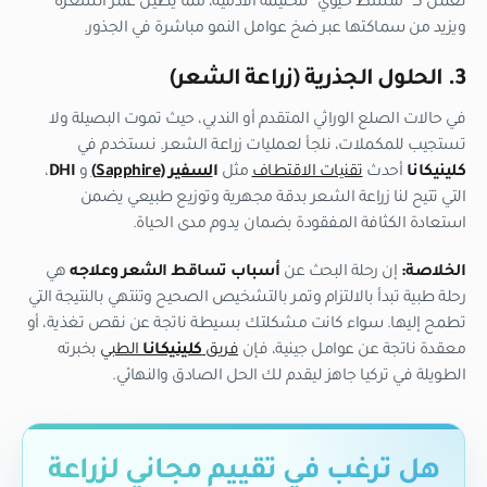
تعمل كـ “منشط حيوي” للحليمة الأدمية، مما يطيل عمر الشعرة
ويزيد من سماكتها عبر ضخ عوامل النمو مباشرة في الجذور.
3. الحلول الجذرية (زراعة الشعر)
في حالات الصلع الوراثي المتقدم أو الندبي، حيث تموت البصيلة ولا
تستجيب للمكملات، نلجأ لعمليات زراعة الشعر. نستخدم في
كلينيكانا
أحدث
تقنيات الاقتطاف
مثل
ا
لسفير (Sapphire)
و
DHI
،
التي تتيح لنا زراعة الشعر بدقة مجهرية وتوزيع طبيعي يضمن
استعادة الكثافة المفقودة بضمان يدوم مدى الحياة.
الخلاصة:
إن رحلة البحث عن
أسباب تساقط الشعر وعلاجه
هي
رحلة طبية تبدأ بالالتزام وتمر بالتشخيص الصحيح وتنتهي بالنتيجة التي
تطمح إليها. سواء كانت مشكلتك بسيطة ناتجة عن نقص تغذية، أو
معقدة ناتجة عن عوامل جينية، فإن
فريق
كلينيكانا
الطبي
بخبرته
الطويلة في تركيا جاهز ليقدم لك الحل الصادق والنهائي.
هل ترغب في تقييم مجاني لزراعة