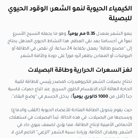
الكيمياء الحيوية لنمو الشعر: الوقود الحيوي
للبصيلة
ينمو الشعر بمعدل
0.35 مم يومياً
، وهو ما يجعله النسيج الأسرع
نمواً في أجسامنا بعد نقي العظم. هذا النشاط الحيوي المذهل يحتاج
إلى “مصنع طاقة” يعمل بكفاءة 24 ساعة. أي نقص في الطاقة أو
البروتينات أو المعادن يظهر أثره فوراً على جودة وكثافة الشعر.
لغز السعرات الحرارية وطاقة البصيلات
تحتاج بصيلات الشعر للكربوهيدرات كمصدر رئيسي للطاقة لتلبية
الحاجة الهائلة أثناء الانقسام الخلوي السريع. عند اتباع حميات قاسية
جداً (أقل من
1000 كالوري يومياً
)، يدخل الجسم في “وضع البقاء”،
حيث يقوم بتحويل الطاقة المتاحة للأعضاء الحيوية (القلب والدماغ)
ويسحبها من البصيلات. في هذه الحالة، تبدأ البصيلات في استهلاك
الأحماض الأمينية لإنتاج الطاقة، مما يؤدي لضعف بنيوي حاد في
الشعر، وفقدان الكثافة، وزيادة نسبة الشعر “الزغبي” الناعم الذي لا