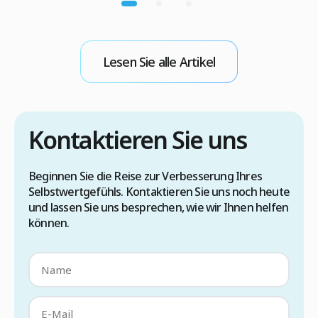
b
Bedingungen durchgeführt werden darf.
v
Andernfalls besteht das Risiko, dass das Virus
H
während der Operation übertragen wird. Wenn
M
Sie daher eine Haartransplantation mit der
Lesen Sie alle Artikel
FUE-Methode in der Türkei in Erwägung ziehen,
sollten Sie zunächst […]
Kontaktieren Sie uns
Beginnen Sie die Reise zur Verbesserung Ihres
Selbstwertgefühls. Kontaktieren Sie uns noch heute
und lassen Sie uns besprechen, wie wir Ihnen helfen
können.