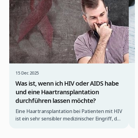
3
15 Dec 2025
A
Was ist, wenn ich HIV oder AIDS habe
und eine Haartransplantation
durchführen lassen möchte?
G
H
Eine Haartransplantation bei Patienten mit HIV
o
ist ein sehr sensibler medizinischer Eingriff, der
i
ausschließlich von einem spezialisierten
d
Ärzteteam und unter streng kontrollierten