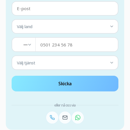
Välj land
—
Välj tjänst
Skicka
eller nå oss via