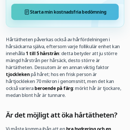
Starta min kostnadsfria bedömning
Hårtätheten påverkas också av hårfördelningen i
hårsäckarna själva, eftersom varje follikulär enhet kan
innehålla
1 till 5 hårstrån
: detta betyder att ju större
mängd hårstrån per hårsäck, desto större är
härtätheten. Dessutom är en annan viktig faktor
tjockleken
på håret; hos en frisk person är
hårtjockleken 70 mikron i genomsnitt, men det kan
också variera
beroende på färg
: mörkt hår är tjockare,
medan blont hår är tunnare.
Är det möjligt att öka hårtätheten?
Vi måste komma ihåg att en
bra hydrering och en