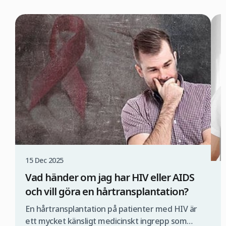
15 Dec 2025
Vad händer om jag har HIV eller AIDS
1
och vill göra en hårtransplantation?
Ä
En hårtransplantation på patienter med HIV är
H
ett mycket känsligt medicinskt ingrepp som
s