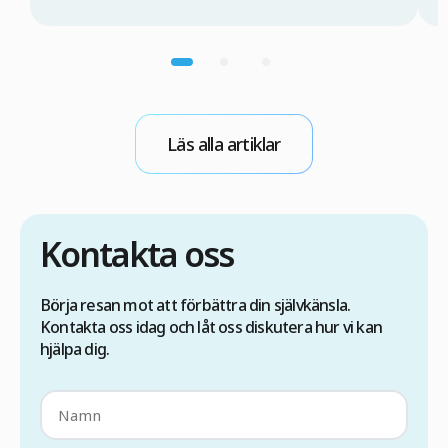
måste utföras av ett specialiserat medicinskt
a
team och under strikt kontrollerade
d
förhållanden. Om detta inte sker finns det risk
F
för att viruset kan överföras under
m
operationen. Om du därför överväger en
d
hårtransplantation med FUE-metoden i Turkiet
l
Läs alla artiklar
är det viktigt att du först […]
Kontakta oss
Börja resan mot att förbättra din självkänsla.
Kontakta oss idag och låt oss diskutera hur vi kan
hjälpa dig.