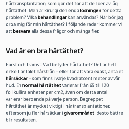
hårtransplantation, som gör det för att de lider av låg
hårtäthet. Men är kirurgi den enda
lösningen
för detta
problem? Vilka
behandlingar
kan användas? När bör jag
oroa mig för min hårtäthet? I följande rader kommer vi
att
besvara
alla dessa frågor och många fler.
Vad är en bra hårtäthet?
Först och främst: Vad betyder hårtäthet? Det är helt
enkelt antalet hårstrån – eller för att vara exakt, antalet
hårsäckar
– som finns i varje kvadratcentimeter av vår
hud. En
normal hårtäthet
varierar från 65 till 120
follikulära enheter per cm2, även om detta antal
varierar beroende på varje person. Begreppet
hårtäthet är mycket viktigt i hårtransplantationer,
eftersom ju fler hårsäckar i
givarområdet
, desto bättre
blir resultaten.