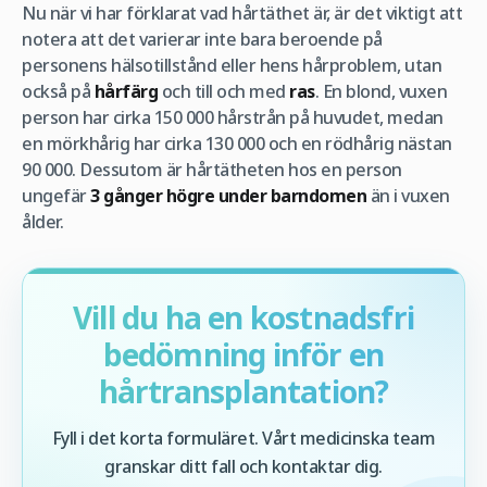
Nu när vi har förklarat vad hårtäthet är, är det viktigt att
notera att det varierar inte bara beroende på
personens hälsotillstånd eller hens hårproblem, utan
också på
hårfärg
och till och med
ras
. En blond, vuxen
person har cirka 150 000 hårstrån på huvudet, medan
en mörkhårig har cirka 130 000 och en rödhårig nästan
90 000. Dessutom är hårtätheten hos en person
ungefär
3 gånger högre under barndomen
än i vuxen
ålder.
Vill du ha en kostnadsfri
bedömning inför en
hårtransplantation?
Fyll i det korta formuläret. Vårt medicinska team
granskar ditt fall och kontaktar dig.