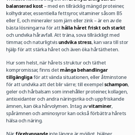
balanserad kost
– med en tillräcklig mängd proteiner,
kolhydrater, essentiella fettsyror, vitaminer såsom B5
eller E, och mineraler som järn eller zink – är en av de
bästa lösningarna för att
hålla håret friskt och starkt
och undvika håravfall. Att träna, sova tillräckligt med
timmar, och naturligtvis
undvika stress
, kan vara till stor
hjälp för att stärka håret och även öka hårtätheten.
Hur som helst, när hårets struktur och täthet
kompromissar, finns det
många behandlingar
tillgängliga
för att vända situationen, eller åtminstone
för att undvika att det blir värre; till exempel
schampon
,
geler och hårbalsam som innehåller proteiner, kollagen,
antioxidanter och andra näringsrika och uppfriskande
ämnen, kan öka hårvolymen. Intag av
vitaminer
,
spårämnen och aminosyror kan också förbättra hårets
hälsa och näring.
När
förebyggande
inte längre är möjligt, hjälper