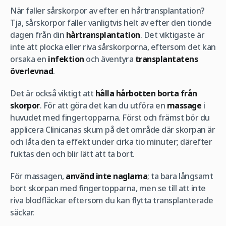
När faller sårskorpor av efter en hårtransplantation?
Tja, sårskorpor faller vanligtvis helt av efter den tionde
dagen från din
hårtransplantation
. Det viktigaste är
inte att plocka eller riva sårskorporna, eftersom det kan
orsaka en
infektion
och äventyra
transplantatens
överlevnad
.
Det är också viktigt att
hålla hårbotten borta från
skorpor
. För att göra det kan du utföra en
massage
i
huvudet med fingertopparna. Först och främst bör du
applicera Clinicanas skum på det område där skorpan är
och låta den ta effekt under cirka tio minuter; därefter
fuktas den och blir lätt att ta bort.
För massagen,
använd inte naglarna
; ta bara långsamt
bort skorpan med fingertopparna, men se till att inte
riva blodfläckar eftersom du kan flytta transplanterade
säckar.