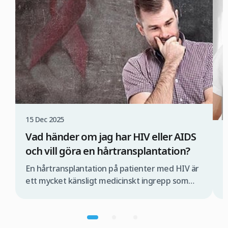
15 Dec 2025
Vad händer om jag har HIV eller AIDS
1
och vill göra en hårtransplantation?
Ä
En hårtransplantation på patienter med HIV är
H
ett mycket känsligt medicinskt ingrepp som
s
måste utföras av ett specialiserat medicinskt
a
team och under strikt kontrollerade
d
förhållanden. Om detta inte sker finns det risk
F