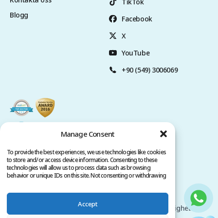
TikTok
Blogg
Facebook
X
YouTube
+90 (549) 3006069
Manage Consent
To provide the best experiences, we use technologies like cookies
to store and/or access device information. Consenting to these
technologies will allow us to process data such as browsing
behavior or unique IDs on this site. Not consenting or withdrawing
consent, may adversely affect certain features and functions.
Sekretesspolicy
Användarvillkor
Accept
Upphovsrätt @ 2026 www.clinicana.com. Alla rättigheter
förbehållna.