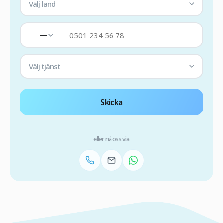
Välj land
—
Välj tjänst
Skicka
eller nå oss via