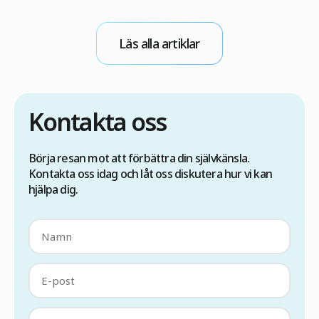
för att viruset kan överföras under
m
operationen. Om du därför överväger en
d
hårtransplantation med FUE-metoden i Turkiet
l
Läs alla artiklar
är det viktigt att du först […]
Kontakta oss
Börja resan mot att förbättra din självkänsla.
Kontakta oss idag och låt oss diskutera hur vi kan
hjälpa dig.