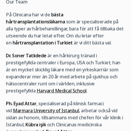
Our Team
På Clinicana har vi de
bästa
hårtransplantationsläkarna
som är specialiserade på
alla typer av hårbehandlingar, bara för att få tillbaka det
utseende du har letat efter. Om du letar efter
en
hårtransplantation i Turkiet
är vi ditt bästa val.
Dr. Soner Tatlıdede
är en hårkirurg tränad i
prestigefyllda centraler i Europa, USA och Turkiet; han
är en mycket skicklig läkare med en yrkeskarriär som
expanderar mer än 20 år med arbete på sjukhus och
hälsocentraler runt om i världen, inklusive
prestigefyllda
Harvard Medical School
.
Ph. Eyad Attar
, specialiserad på klinisk farmaci
vid
Marmara University of Istanbul
, arbetar också vid
sidan av honom, tillsammans med chefen för vår klinik i
Istanbul,
Kübra işik
och Clinicanas medicinska