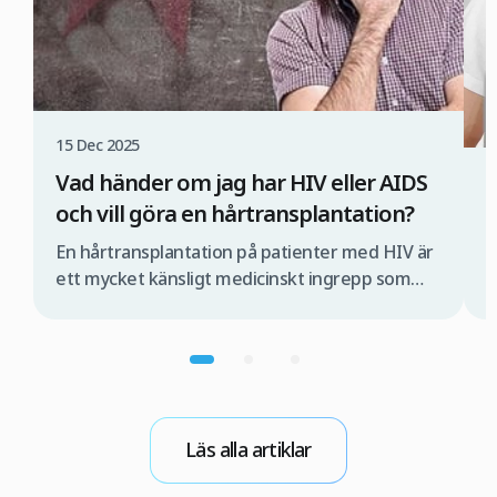
15 Dec 2025
Vad händer om jag har HIV eller AIDS
1
och vill göra en hårtransplantation?
Ä
En hårtransplantation på patienter med HIV är
H
ett mycket känsligt medicinskt ingrepp som
s
måste utföras av ett specialiserat medicinskt
a
team och under strikt kontrollerade
d
förhållanden. Om detta inte sker finns det risk
F
för att viruset kan överföras under
m
operationen. Om du därför överväger en
d
hårtransplantation med FUE-metoden i Turkiet
l
Läs alla artiklar
är det viktigt att du först […]