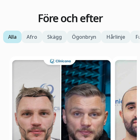
Före och efter
Alla
Afro
Skägg
Ögonbryn
Hårlinje
F