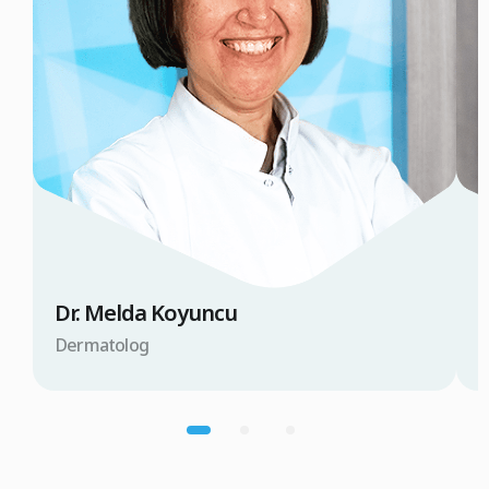
Dr. Melda Koyuncu
P
Dermatolog
M