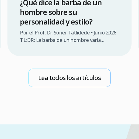
¿Qué dice la barba de un
hombre sobre su
personalidad y estilo?
Por el Prof. Dr. Soner Tatlıdede • Junio 2026
TL;DR: La barba de un hombre varía
significativamente según factores
genéticos, densidad folicular y patrón de
crecimiento. En nuestras consultas en
Clinicana, el 68% de los pacientes que
Lea todos los artículos
solicitan trasplante de barba mencionan en
cuestionarios de admisión que buscan
proyectar mayor autoridad profesional.
Este artículo examina los aspectos […]