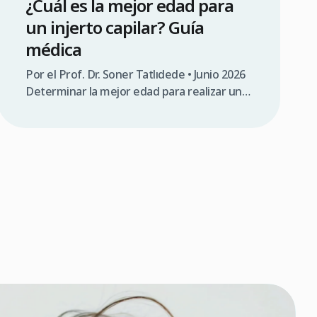
¿Cuál es la mejor edad para
un injerto capilar? Guía
médica
Por el Prof. Dr. Soner Tatlıdede • Junio 2026
Determinar la mejor edad para realizar un
injerto capilar es una de las preguntas más
frecuentes de los pacientes con alopecia
androgenética. En medicina, la respuesta va
más allá del deseo estético inmediato;
requiere comprender la evolución biológica
de la caída del cabello a lo largo de los […]