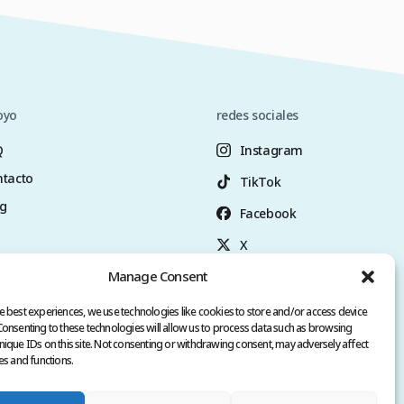
oyo
redes sociales
Q
Instagram
tacto
TikTok
g
Facebook
X
Manage Consent
YouTube
+90 (549) 300–60–69
e best experiences, we use technologies like cookies to store and/or access device
Consenting to these technologies will allow us to process data such as browsing
nique IDs on this site. Not consenting or withdrawing consent, may adversely affect
es and functions.