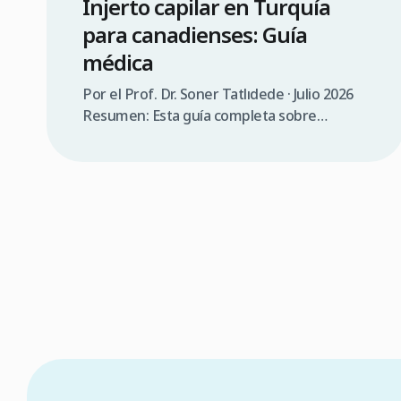
Injerto capilar en Turquía
para canadienses: Guía
médica
Por el Prof. Dr. Soner Tatlıdede · Julio 2026
Resumen: Esta guía completa sobre
injertos capilares en Turquía para
canadienses abarca la consulta médica,
comparación de costes (3.000 $a 5.000$ CAD
en Turquía frente a 12.000 $a 20.000$ CAD
en Canadá), requisitos de visado (90 días sin
visado), lista de verificación para elegir una
clínica […]