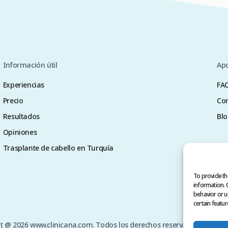
Información útil
Ap
Experiencias
FA
Precio
Con
Resultados
Blo
Opiniones
Trasplante de cabello en Turquía
To provide th
information. 
behavior or u
certain featur
t @ 2026 www.clinicana.com. Todos los derechos reservados.