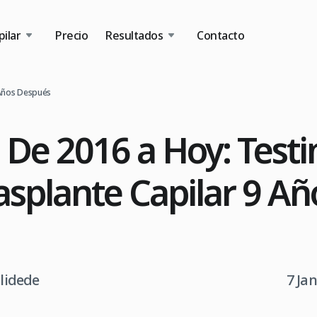
ilar
Precio
Resultados
Contacto
 Años Después
 De 2016 a Hoy: Test
asplante Capilar 9 Añ
tlidede
7 Ja