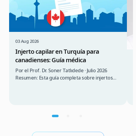
03 Aug 2026
Injerto capilar en Turquía para
canadienses: Guía médica
3
¿
Por el Prof. Dr. Soner Tatlıdede · Julio 2026
s
Resumen: Esta guía completa sobre injertos
capilares en Turquía para canadienses abarca la
P
consulta médica, comparación de costes (3.000
T
$a 5.000$ CAD en Turquía frente a 12.000 $a
s
20.000$ CAD en Canadá), requisitos de visado
d
(90 días sin visado), lista de verificación para
n
elegir una clínica […]
p
m