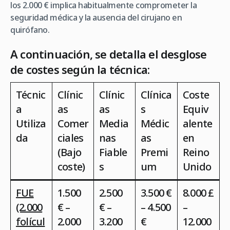
los 2.000 € implica habitualmente comprometer la
seguridad médica y la ausencia del cirujano en
quirófano.
A continuación, se detalla el desglose
de costes según la técnica:
Técnic
Clínic
Clínic
Clínica
Coste
a
as
as
s
Equiv
Utiliza
Comer
Media
Médic
alente
da
ciales
nas
as
en
(Bajo
Fiable
Premi
Reino
coste)
s
um
Unido
FUE
1.500
2.500
3.500 €
8.000 £
(2.000
€ –
€ –
– 4.500
–
folícul
2.000
3.200
€
12.000