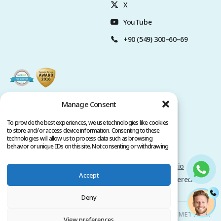
X
YouTube
+90 (549) 300–60–69
Manage Consent
To provide the best experiences, we use technologies like cookies
to store and/or access device information. Consenting to these
technologies will allow us to process data such as browsing
behavior or unique IDs on this site. Not consenting or withdrawing
consent, may adversely affect certain features and functions.
Politica de privacidad
Términos del servicio
Accept
Copyright @ 2026 www.clinicana.com. Todos los derechos
reservados.
Deny
Clinicana Trasplante Capilar & Cirugías Estéticas | HACIAHMET MAH.
View preferences