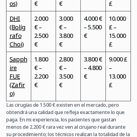
os)
€
€
£
DHI
2.000
3.000
4.000 €
10.000
(Bolíg
€ –
€ –
– 5.500
£ –
rafo
2.500
3.800
€
15.000
Choi)
€
€
£
Sapph
1.800
2.800
3.800 €
9.000 £
ire
€ –
€ –
– 4.800
–
FUE
2.200
3.500
€
13.000
(Zafir
€
€
£
o)
Las cirugías de 1.500 € existen en el mercado, pero
obtendrá una calidad que refleja exactamente lo que
paga. En mi experiencia, los pacientes que gastan
menos de 2.200 € rara vez ven al cirujano real durante
su procedimiento; los técnicos realizan la totalidad de la