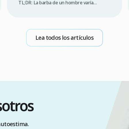
TL;DR: La barba de un hombre varía
significativamente según factores
genéticos, densidad folicular y patrón de
crecimiento. En nuestras consultas en
Clinicana, el 68% de los pacientes que
Lea todos los artículos
solicitan trasplante de barba mencionan en
cuestionarios de admisión que buscan
proyectar mayor autoridad profesional.
Este artículo examina los aspectos […]
sotros
 autoestima.