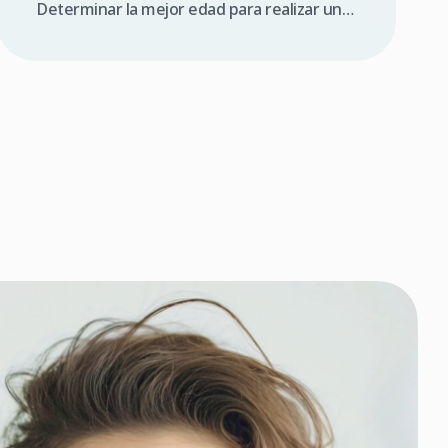
Determinar la mejor edad para realizar un
injerto capilar es una de las preguntas más
frecuentes de los pacientes con alopecia
androgenética. En medicina, la respuesta va
más allá del deseo estético inmediato;
requiere comprender la evolución biológica
de la caída del cabello a lo largo de los […]