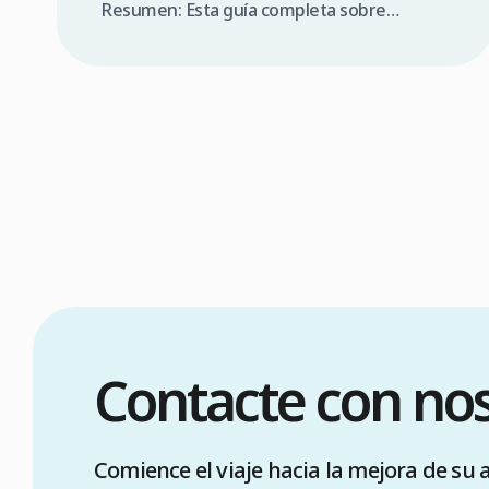
Resumen: Esta guía completa sobre
injertos capilares en Turquía para
canadienses abarca la consulta médica,
comparación de costes (3.000 $a 5.000$ CAD
en Turquía frente a 12.000 $a 20.000$ CAD
en Canadá), requisitos de visado (90 días sin
visado), lista de verificación para elegir una
clínica […]
Contacte con no
Comience el viaje hacia la mejora de su