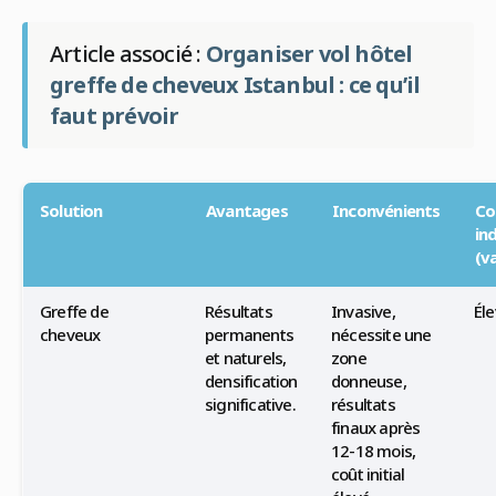
Article associé :
Organiser vol hôtel
greffe de cheveux Istanbul : ce qu’il
faut prévoir
Solution
Avantages
Inconvénients
Co
ind
(v
Greffe de
Résultats
Invasive,
Él
cheveux
permanents
nécessite une
et naturels,
zone
densification
donneuse,
significative.
résultats
finaux après
12-18 mois,
coût initial