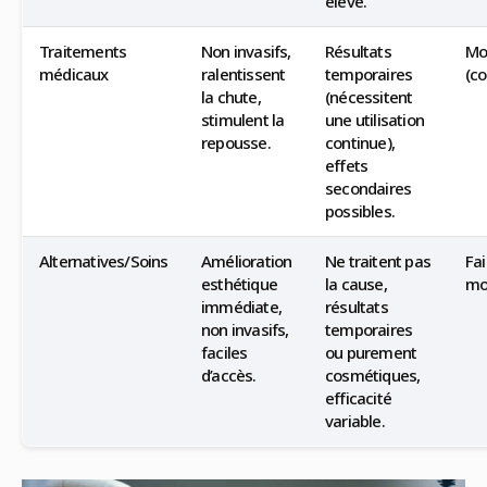
élevé.
Traitements
Non invasifs,
Résultats
Mo
médicaux
ralentissent
temporaires
(co
la chute,
(nécessitent
stimulent la
une utilisation
repousse.
continue),
effets
secondaires
possibles.
Alternatives/Soins
Amélioration
Ne traitent pas
Fai
esthétique
la cause,
mo
immédiate,
résultats
non invasifs,
temporaires
faciles
ou purement
d’accès.
cosmétiques,
efficacité
variable.