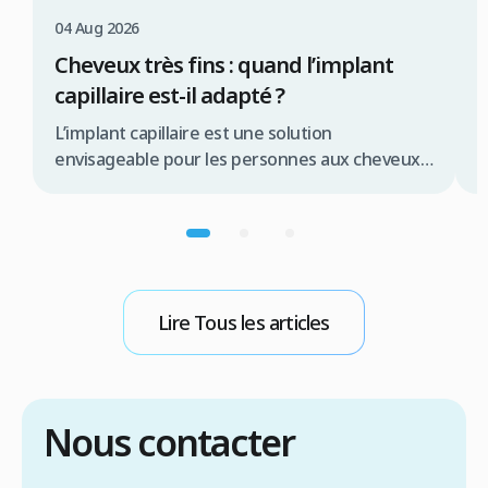
04 Aug 2026
0
Cheveux très fins : quand l’implant
G
capillaire est-il adapté ?
C
L’implant capillaire est une solution
P
envisageable pour les personnes aux cheveux
R
très fins, mais son adaptation dépend d’un
c
diagnostic approfondi et de plusieurs facteurs
l
clés. Plutôt qu’un obstacle définitif, la finesse
c
capillaire représente un paramètre que l’expert
1
doit intégrer dans la stratégie chirurgicale pour
e
garantir un résultat naturel et esthétique.
Lire Tous les articles
Résumé rapide L’implant capillaire est […]
Nous contacter