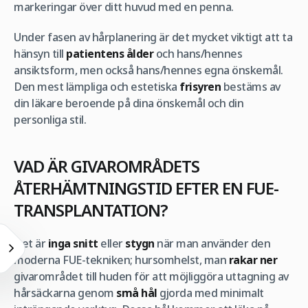
markeringar över ditt huvud med en penna.
Under fasen av hårplanering är det mycket viktigt att ta
hänsyn till
patientens ålder
och hans/hennes
ansiktsform, men också hans/hennes egna önskemål.
Den mest lämpliga och estetiska
frisyren
bestäms av
din läkare beroende på dina önskemål och din
personliga stil.
VAD ÄR GIVAROMRÅDETS
ÅTERHÄMTNINGSTID EFTER EN FUE-
TRANSPLANTATION?
Det är
inga snitt
eller
stygn
när man använder den
moderna FUE-tekniken; hursomhelst, man
rakar ner
givarområdet till huden för att möjliggöra uttagning av
hårsäckarna genom
små hål
gjorda med minimalt