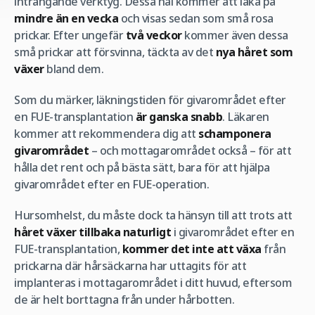
inträngande verktyg. Dessa hål kommer att läka på
mindre än en vecka
och visas sedan som små rosa
prickar. Efter ungefär
två veckor
kommer även dessa
små prickar att försvinna, täckta av det
nya håret som
växer
bland dem.
Som du märker, läkningstiden för givarområdet efter
en FUE-transplantation
är ganska snabb
. Läkaren
kommer att rekommendera dig att
schamponera
givarområdet
– och mottagarområdet också – för att
hålla det rent och på bästa sätt, bara för att hjälpa
givarområdet efter en FUE-operation.
Hursomhelst, du måste dock ta hänsyn till att trots att
håret växer tillbaka naturligt
i givarområdet efter en
FUE-transplantation,
kommer det inte att växa
från
prickarna där hårsäckarna har uttagits för att
implanteras i mottagarområdet i ditt huvud, eftersom
de är helt borttagna från under hårbotten.