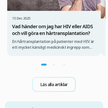
15 Dec 2025
Vad händer om jag har HIV eller AIDS
1
och vill göra en hårtransplantation?
Ä
En hårtransplantation på patienter med HIV är
H
ett mycket känsligt medicinskt ingrepp som
s
måste utföras av ett specialiserat medicinskt
a
team och under strikt kontrollerade
d
förhållanden. Om detta inte sker finns det risk
F
för att viruset kan överföras under
m
operationen. Om du därför överväger en
d
hårtransplantation med FUE-metoden i Turkiet
l
Läs alla artiklar
är det viktigt att du först […]