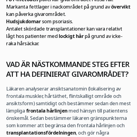
Markanta fettlager i nackområdet på grund av
övervikt
kan påverka givarområdet.
Hudsjukdomar
som psoriasis.
Antalet skördade transplantationer kan vara relativt
lågt hos patienter med
lockigt hår
på grund av icke-
raka hårsäckar.
VAD ÄR NÄSTKOMMANDE STEG EFTER
ATT HA DEFINIERAT GIVAROMRÅDET?
Läkaren analyserar ansiktsanatomin (lokalisering av
frontala muskler, hårtäthet, flintskalligt område och
ansiktsform) samtidigt och bestämmer sedan den mest
lämpliga
frontala hårlinjen
med hänsyn till patientens
önskemål. Sedan bestämmer läkaren gränspunkterna
som kommer att begränsa den frontala hårlinjen och
transplantationsfördelningen
, och gör några