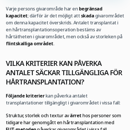
Varje persons givarområde har en
begränsad
kapacitet
; därför är det möjligt att
skada
givarområdet
om denna kapacitet överskrids. Antalet transplantat i
en hårtransplantationsoperation bestäms av
hårtätheten i givarområdet, men också av storleken på
flintskalliga området
.
VILKA KRITERIER KAN PÅVERKA
ANTALET SÄCKAR TILLGÄNGLIGA FÖR
HÅRTRANSPLANTATION?
Följande kriterier
kan påverka antalet
transplantationer tillgängligt i givarområdet i vissa fall:
Struktur, storlek och textur av
ärret
hos personer som
tidigare har genomgått en hårtransplantation med
FUT-metoden
påverkar givarområdet i vissa fall.