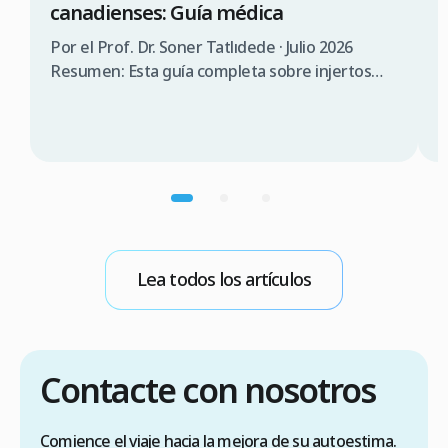
canadienses: Guía médica
3
¿
Por el Prof. Dr. Soner Tatlıdede · Julio 2026
s
Resumen: Esta guía completa sobre injertos
capilares en Turquía para canadienses abarca la
P
consulta médica, comparación de costes (3.000
T
$a 5.000$ CAD en Turquía frente a 12.000 $a
s
20.000$ CAD en Canadá), requisitos de visado
d
(90 días sin visado), lista de verificación para
n
elegir una clínica […]
p
m
b
Lea todos los artículos
E
Contacte con nosotros
Comience el viaje hacia la mejora de su autoestima.