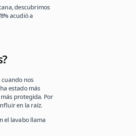
icana, descubrimos
78% acudió a
.
s?
d cuando nos
e ha estado más
 más protegida. Por
luir en la raíz.
n el lavabo llama