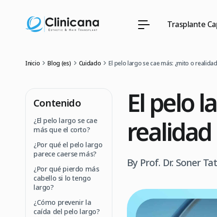
Trasplante Cap
Inicio
Blog (es)
Cuidado
El pelo largo se cae más: ¿mito o realidad
El pelo l
Contenido
realidad 
¿El pelo largo se cae
más que el corto?
¿Por qué el pelo largo
parece caerse más?
By Prof. Dr. Soner Ta
¿Por qué pierdo más
cabello si lo tengo
largo?
¿Cómo prevenir la
caída del pelo largo?