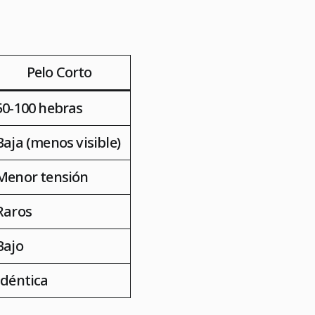
Pelo Corto
50-100 hebras
Baja (menos visible)
Menor tensión
Raros
Bajo
Idéntica