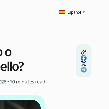
Español
o o
ello?
026
• 10 minutes read