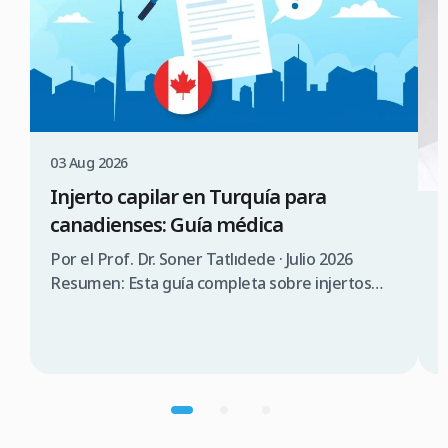
03 Aug 2026
Injerto capilar en Turquía para
canadienses: Guía médica
3
¿
Por el Prof. Dr. Soner Tatlıdede · Julio 2026
s
Resumen: Esta guía completa sobre injertos
capilares en Turquía para canadienses abarca la
P
consulta médica, comparación de costes (3.000
T
$a 5.000$ CAD en Turquía frente a 12.000 $a
s
20.000$ CAD en Canadá), requisitos de visado
d
(90 días sin visado), lista de verificación para
n
elegir una clínica […]
p