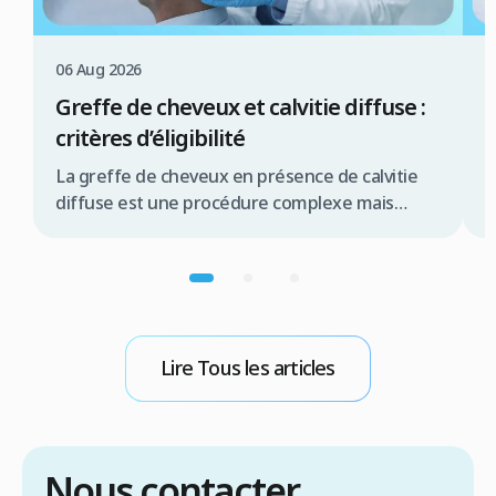
06 Aug 2026
0
Greffe de cheveux et calvitie diffuse :
C
critères d’éligibilité
c
La greffe de cheveux en présence de calvitie
L
diffuse est une procédure complexe mais
e
souvent réalisable, offrant une solution
t
significative pour de nombreux patients.
d
Résumé rapide La greffe de cheveux pour
c
calvitie diffuse est possible sous conditions la
c
qualité de la zone donneuse est primordiale
d
une évaluation médicale approfondie est
g
Lire Tous les articles
indispensable les techniques FUE ou […]
R
Nous contacter