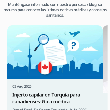
Manténgase informado con nuestro perspicaz blog: su
recurso para conocer las últimas noticias médicas y consejos
sanitarios.
03 Aug 2026
Injerto capilar en Turquía para
canadienses: Guía médica
3
¿
Por el Prof. Dr. Soner Tatlıdede · Julio 2026