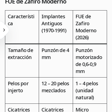
FUE de Zafiro Moderno
Característi
Implantes
FUE de
ca
Antiguos
Zafiro
(1970-1991)
Moderno
(2026)
Tamaño de
Punzón de 4
Punzón
extracción
mm
motorizado
de 0,6-0,9
mm
Pelos por
12 – 20 pelos
1 – 4 pelos
injerto
mezclados
(unidad
natural)
Cicatrices
Cicatrices
Micro