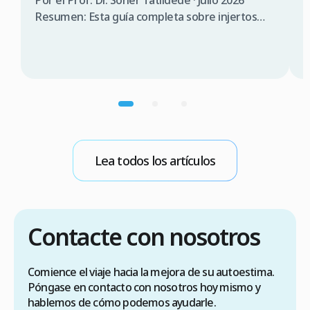
s
Resumen: Esta guía completa sobre injertos
capilares en Turquía para canadienses abarca la
P
consulta médica, comparación de costes (3.000
T
$a 5.000$ CAD en Turquía frente a 12.000 $a
s
20.000$ CAD en Canadá), requisitos de visado
d
(90 días sin visado), lista de verificación para
n
elegir una clínica […]
p
m
b
Lea todos los artículos
E
Contacte con nosotros
Comience el viaje hacia la mejora de su autoestima.
Póngase en contacto con nosotros hoy mismo y
hablemos de cómo podemos ayudarle.