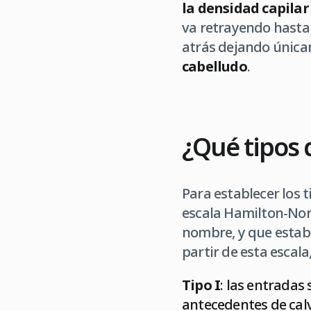
la densidad capilar
va retrayendo hasta 
atrás dejando únicam
cabelludo
.
¿Qué tipos 
Para establecer los 
escala Hamilton-Norw
nombre, y que establ
partir de esta escal
Tipo I
: las entradas
antecedentes de calvi