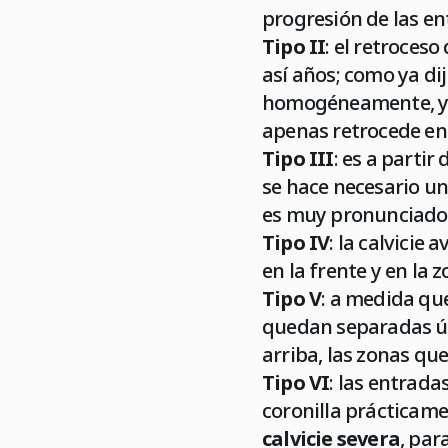
progresión de las en
Tipo II
: el retroces
así años; como ya dij
homogéneamente, y e
apenas retrocede en 
Tipo III
: es a partir
se hace necesario un 
es muy pronunciado, 
Tipo IV
: la calvicie
en la frente y en la
Tipo V
: a medida que
quedan separadas ún
arriba, las zonas qu
Tipo VI
: las entrada
coronilla prácticame
calvicie severa
, par