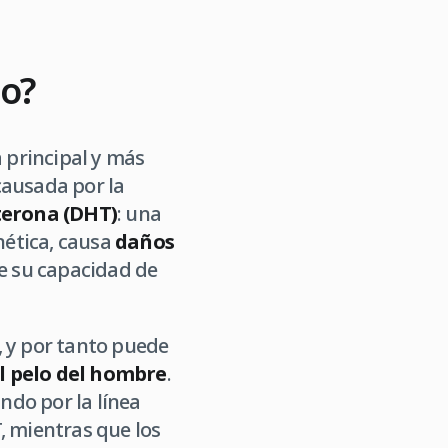
lo?
a principal y más
 causada por la
terona (DHT)
: una
nética, causa
daños
re su capacidad de
, y por tanto puede
l pelo del hombre
.
do por la línea
T, mientras que los