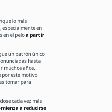
unque lo más
s, especialmente en
s en el pelo
a partir
gue un patrón único:
pronunciadas hasta
ar muchos años,
e por este motivo
das tomar para
éndose cada vez más
omienza a reducirse