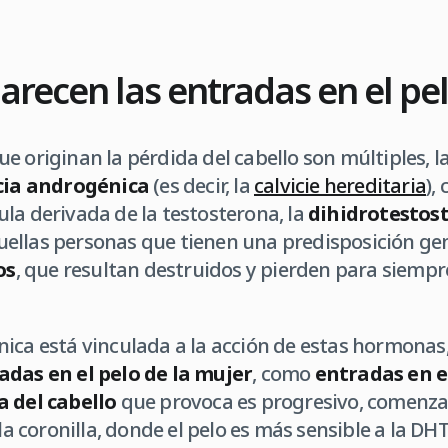
arecen las entradas en el pe
e originan la pérdida del cabello son múltiples, l
cia androgénica
(es decir, la
calvicie hereditaria
),
la derivada de la testosterona, la
dihidrotestos
ellas personas que tienen una predisposición ge
os
, que resultan destruidos y pierden para siemp
ica está vinculada a la acción de estas hormonas
adas en el pelo de la mujer
, como
entradas en e
 del cabello
que provoca es progresivo, comenzan
 la coronilla, donde el pelo es más sensible a la DH