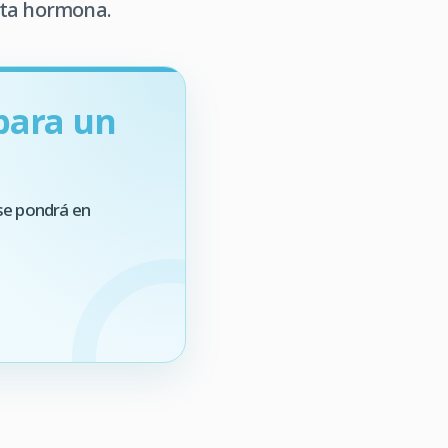
esta hormona.
para un
se pondrá en