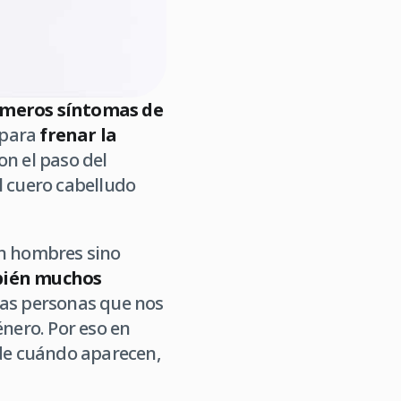
imeros síntomas de
 para
frenar la
on el paso del
 cuero cabelludo
en hombres sino
ién muchos
las personas que nos
énero. Por eso en
 de cuándo aparecen,