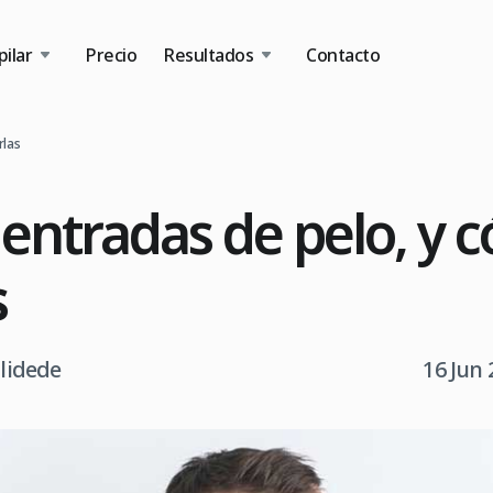
ilar
Precio
Resultados
Contacto
rlas
 entradas de pelo, y 
s
tlidede
16 Jun 