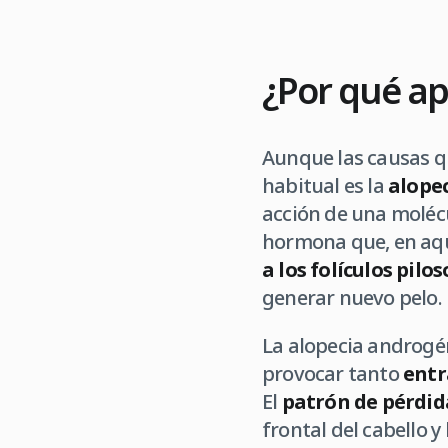
¿Por qué ap
Aunque las causas qu
habitual es la
alope
acción de una molécu
hormona que, en aqu
a los folículos pilos
generar nuevo pelo.
La alopecia androgén
provocar tanto
entr
El
patrón de pérdida
frontal del cabello y