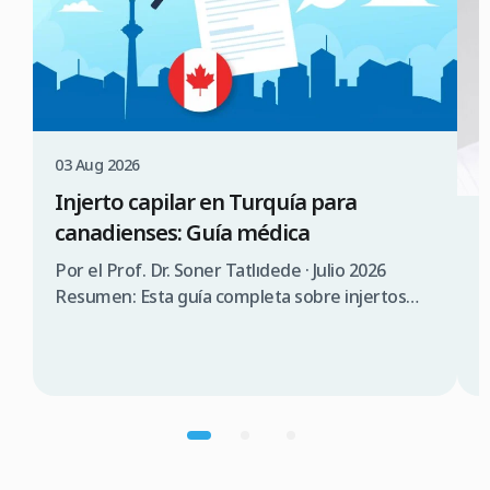
03 Aug 2026
Injerto capilar en Turquía para
canadienses: Guía médica
3
¿
Por el Prof. Dr. Soner Tatlıdede · Julio 2026
s
Resumen: Esta guía completa sobre injertos
capilares en Turquía para canadienses abarca la
P
consulta médica, comparación de costes (3.000
T
$a 5.000$ CAD en Turquía frente a 12.000 $a
s
20.000$ CAD en Canadá), requisitos de visado
d
(90 días sin visado), lista de verificación para
n
elegir una clínica […]
p