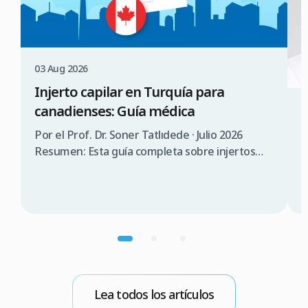
03 Aug 2026
Injerto capilar en Turquía para
canadienses: Guía médica
3
¿
Por el Prof. Dr. Soner Tatlıdede · Julio 2026
s
Resumen: Esta guía completa sobre injertos
capilares en Turquía para canadienses abarca la
P
consulta médica, comparación de costes (3.000
T
$a 5.000$ CAD en Turquía frente a 12.000 $a
s
20.000$ CAD en Canadá), requisitos de visado
d
(90 días sin visado), lista de verificación para
n
elegir una clínica […]
p
m
b
Lea todos los artículos
E