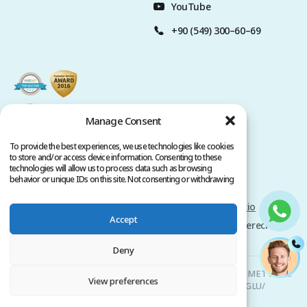
YouTube
+90 (549) 300–60–69
Manage Consent
To provide the best experiences, we use technologies like cookies
to store and/or access device information. Consenting to these
technologies will allow us to process data such as browsing
behavior or unique IDs on this site. Not consenting or withdrawing
consent, may adversely affect certain features and functions.
Politica de privacidad
Términos del servicio
Accept
Copyright @ 2026 www.clinicana.com. Todos los derechos
reservados.
Deny
Clinicana Trasplante Capilar & Cirugías Estéticas | HACIAHMET MAH.
View preferences
KURTULUS DERESI CAD. NO: 15 -21 IC KAPI NO: 94 BEYOGLU/
ISTANBUL |
+90 549 3006069