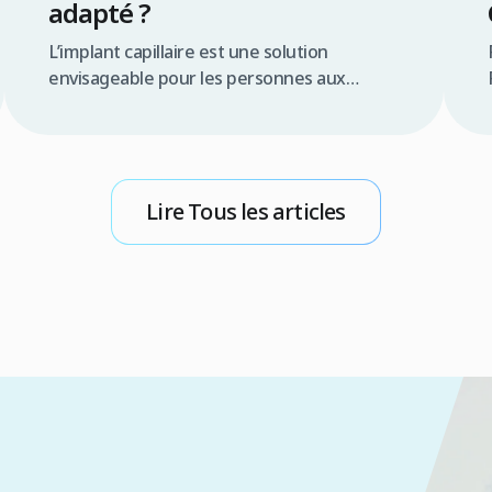
adapté ?
L’implant capillaire est une solution
envisageable pour les personnes aux
cheveux très fins, mais son adaptation
dépend d’un diagnostic approfondi et de
plusieurs facteurs clés. Plutôt qu’un
obstacle définitif, la finesse capillaire
Lire Tous les articles
représente un paramètre que l’expert doit
intégrer dans la stratégie chirurgicale pour
garantir un résultat naturel et esthétique.
Résumé rapide L’implant capillaire est […]