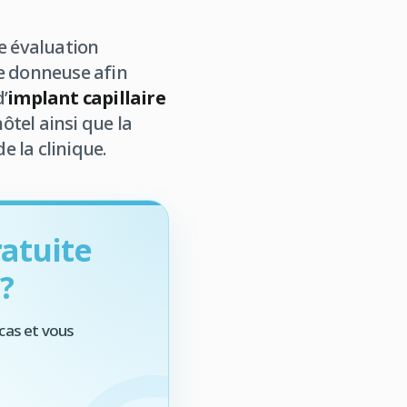
e évaluation
ne donneuse afin
’
implant capillaire
hôtel ainsi que la
e la clinique.
atuite
?
cas et vous