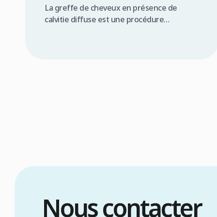
La greffe de cheveux en présence de
calvitie diffuse est une procédure
complexe mais souvent réalisable, offrant
une solution significative pour de
nombreux patients. Résumé rapide La
greffe de cheveux pour calvitie diffuse est
possible sous conditions la qualité de la
zone donneuse est primordiale une
évaluation médicale approfondie est
indispensable les techniques FUE ou […]
Nous contacter