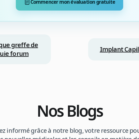
Commencer mon évaluation gratuite
ique greffe de
Implant Capil
quie forum
Nos Blogs
ez informé grâce à notre blog, votre ressource pou