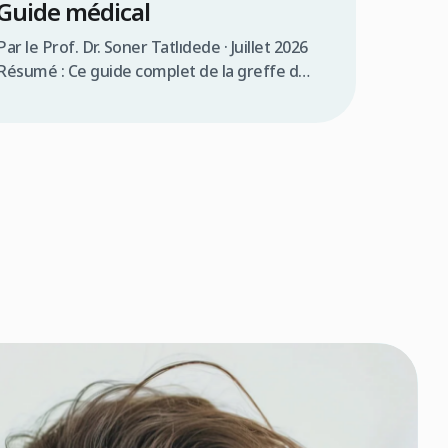
Guide médical
Par le Prof. Dr. Soner Tatlıdede · Juillet 2026
Résumé : Ce guide complet de la greffe de
cheveux en Turquie pour les Canadiens
couvre la consultation médicale, la
comparaison des coûts (3 000 $à 5 000$ CAD
en Turquie contre 12 000 $à 20 000$ CAD au
Canada), les exigences de visa (90 jours […]