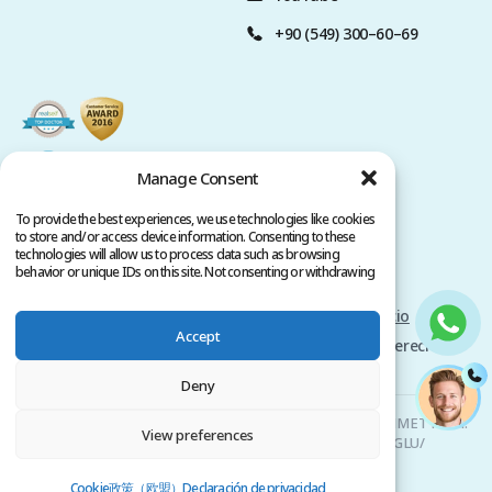
+90 (549) 300–60–69
Manage Consent
To provide the best experiences, we use technologies like cookies
to store and/or access device information. Consenting to these
technologies will allow us to process data such as browsing
behavior or unique IDs on this site. Not consenting or withdrawing
consent, may adversely affect certain features and functions.
Politica de privacidad
Términos del servicio
Accept
Copyright @ 2026 www.clinicana.com. Todos los derechos
reservados.
Deny
Clinicana Trasplante Capilar & Cirugías Estéticas | HACIAHMET MAH.
View preferences
KURTULUS DERESI CAD. NO: 15 -21 IC KAPI NO: 94 BEYOGLU/
ISTANBUL |
+90 549 3006069
Cookie政策（欧盟）
Declaración de privacidad