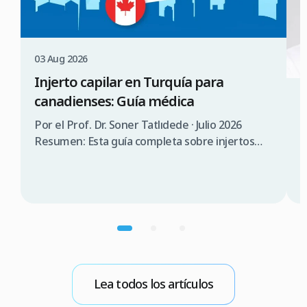
03 Aug 2026
Injerto capilar en Turquía para
canadienses: Guía médica
3
¿
Por el Prof. Dr. Soner Tatlıdede · Julio 2026
s
Resumen: Esta guía completa sobre injertos
capilares en Turquía para canadienses abarca la
P
consulta médica, comparación de costes (3.000
T
$a 5.000$ CAD en Turquía frente a 12.000 $a
s
20.000$ CAD en Canadá), requisitos de visado
d
(90 días sin visado), lista de verificación para
n
elegir una clínica […]
p
m
b
Lea todos los artículos
E