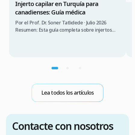
Injerto capilar en Turquía para
canadienses: Guía médica
3
¿
Por el Prof. Dr. Soner Tatlıdede · Julio 2026
s
Resumen: Esta guía completa sobre injertos
capilares en Turquía para canadienses abarca la
P
consulta médica, comparación de costes (3.000
T
$a 5.000$ CAD en Turquía frente a 12.000 $a
s
20.000$ CAD en Canadá), requisitos de visado
d
(90 días sin visado), lista de verificación para
n
elegir una clínica […]
p
m
b
Lea todos los artículos
E
Contacte con nosotros