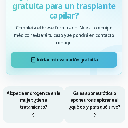
gratuita para un trasplante
capilar?
Completa el breve formulario. Nuestro equipo
médico revisará tu caso y se pondrá en contacto
contigo.
Iniciar mi evaluación gratuita
Alopecia androgénica en la
Galea aponeurótica o
mujer: ¿tiene
aponeurosis epicraneal:
tratamiento?
¿qué es, y para qué sirve?