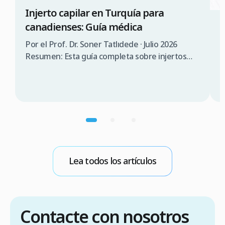
Injerto capilar en Turquía para
canadienses: Guía médica
3
¿
Por el Prof. Dr. Soner Tatlıdede · Julio 2026
s
Resumen: Esta guía completa sobre injertos
capilares en Turquía para canadienses abarca la
P
consulta médica, comparación de costes (3.000
T
$a 5.000$ CAD en Turquía frente a 12.000 $a
s
20.000$ CAD en Canadá), requisitos de visado
d
(90 días sin visado), lista de verificación para
n
elegir una clínica […]
p
m
b
Lea todos los artículos
E
Contacte con nosotros